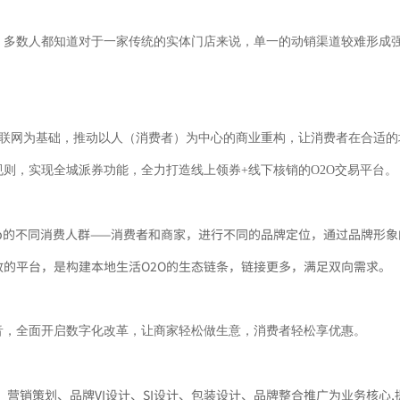
。多数人都知道对于一家传统的实体门店来说，单一的动销渠道较难形成
互联网为基础，推动以人（消费者）为中心的商业重构，让消费者在合适的
则，实现全城派券功能，全力打造线上领券+线下核销的O2O交易平台。
p的不同消费人群——消费者和商家，进行不同的品牌定位，通过品牌形
的平台，是构建本地生活O2O的生态链条，链接更多，满足双向需求。
音，全面开启数字化改革，让商家轻松做生意，消费者轻松享优惠。
营销策划、品牌VI设计、SI设计、包装设计、品牌整合推广为业务核心,