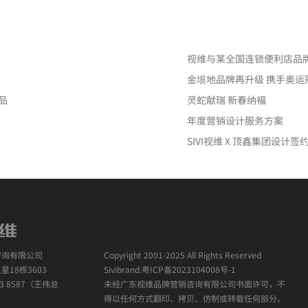
方产业环保升级，打造品
视维与某全国连锁便利店品
金垠地品牌再升级 携手奥运
品
灵蛇献瑞 新春纳福
年度营销设计服务方案
SIVI视维 X 顶鑫集团设计签
咨询有限公司
Copyright 2001-2025 All Rights Reserved
18栋3603
Sivibrand.
粤ICP备2023104008号-1
3 8587（王伟总
未经广东视维品牌营销咨询有限公司书面许可，不
得以任何方式翻印、拷贝、仿制或转载任何部分。