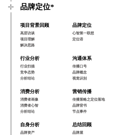
品牌定位*
项⽬背景回顾
品牌定位
⾼层访谈
⼼智第⼀联想
项⽬理解
定位语
解决思路
⾏业分析
沟通体系
⾏业扫描
传播⼝号
竞争态势
品牌概念
分析结论
视觉识别
消费分析
营销传播
消费者画像
传播策略之定位落地
消费者⼼智
品牌背书
分析结论
节点事件
⾃⾝分析
总结回顾
品牌资产
品牌屋