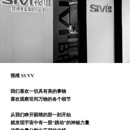
视维 SS VV
我们喜欢⼀切具有美的事物
喜欢观察世间万物的各个细节
从我们睁开眼睛的那⼀刻开始
就发现宇宙中有⼀股“跳动”的神秘⼒量