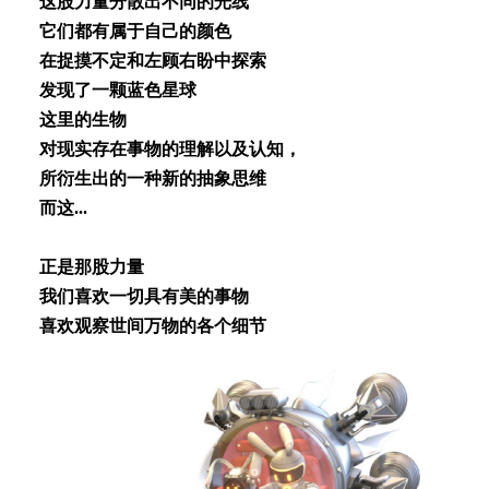
这股⼒量分散出不同的光线
它们都有属于⾃⼰的颜⾊
在捉摸不定和左顾右盼中探索
发现了⼀颗蓝⾊星球
这⾥的⽣物
对现实存在事物的理解以及认知，
所衍⽣出的⼀种新的抽象思维
⽽这...
正是那股⼒量
我们喜欢⼀切具有美的事物
喜欢观察世间万物的各个细节