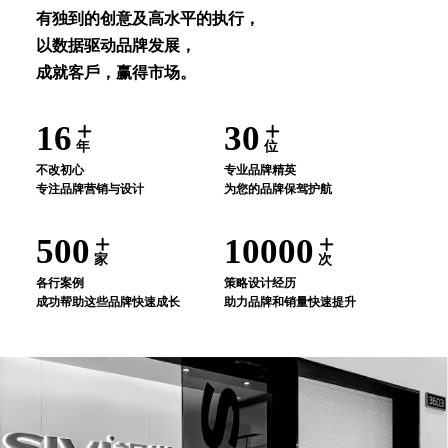
有独到的创意及⾼⽔平的执⾏，
以数据驱动品牌发展，
成就客⼾，赢得市场。
16
30
年
位
不改初⼼
专业品牌精英
专注品牌营销与设计
为您的品牌保驾护航
500
10000
家
次
各⾏案例
策略设计经历
成功帮助这些品牌快速成⻓
助⼒品牌和销量快速提升