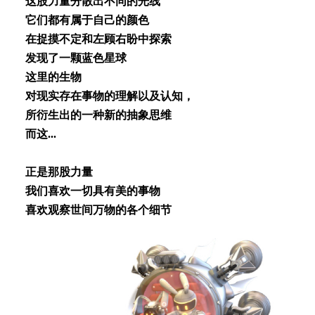
这股⼒量分散出不同的光线
它们都有属于⾃⼰的颜⾊
在捉摸不定和左顾右盼中探索
发现了⼀颗蓝⾊星球
这⾥的⽣物
对现实存在事物的理解以及认知，
所衍⽣出的⼀种新的抽象思维
⽽这...
正是那股⼒量
我们喜欢⼀切具有美的事物
喜欢观察世间万物的各个细节