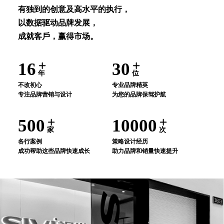
有独到的创意及⾼⽔平的执⾏，
以数据驱动品牌发展，
成就客⼾，赢得市场。
16
30
年
位
不改初⼼
专业品牌精英
专注品牌营销与设计
为您的品牌保驾护航
500
10000
家
次
各⾏案例
策略设计经历
成功帮助这些品牌快速成⻓
助⼒品牌和销量快速提升