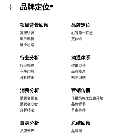
品牌定位*
项⽬背景回顾
品牌定位
⾼层访谈
⼼智第⼀联想
项⽬理解
定位语
解决思路
⾏业分析
沟通体系
⾏业扫描
传播⼝号
竞争态势
品牌概念
分析结论
视觉识别
消费分析
营销传播
消费者画像
传播策略之定位落地
消费者⼼智
品牌背书
分析结论
节点事件
⾃⾝分析
总结回顾
品牌资产
品牌屋