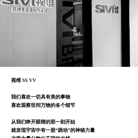
视维 SS VV
我们喜欢⼀切具有美的事物
喜欢观察世间万物的各个细节
从我们睁开眼睛的那⼀刻开始
就发现宇宙中有⼀股“跳动”的神秘⼒量