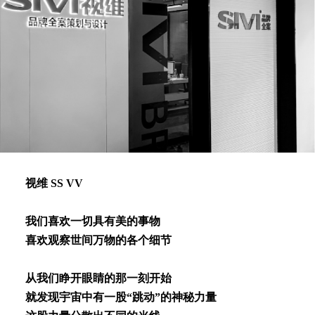
视维 SS VV
我们喜欢⼀切具有美的事物
喜欢观察世间万物的各个细节
从我们睁开眼睛的那⼀刻开始
就发现宇宙中有⼀股“跳动”的神秘⼒量