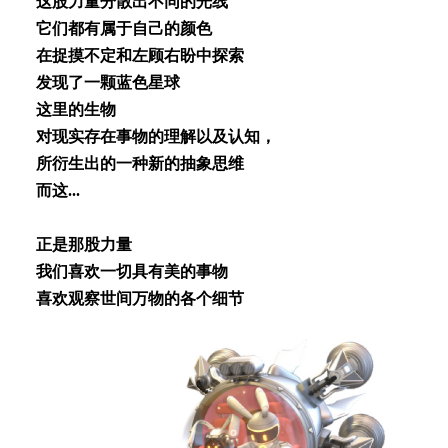
这股⼒量分散出不同的光线
它们都有属于⾃⼰的颜⾊
在捉摸不定和左顾右盼中探索
发现了⼀颗蓝⾊星球
这⾥的⽣物
对现实存在事物的理解以及认知，
所衍⽣出的⼀种新的抽象思维
⽽这...
正是那股⼒量
我们喜欢⼀切具有美的事物
喜欢观察世间万物的各个细节