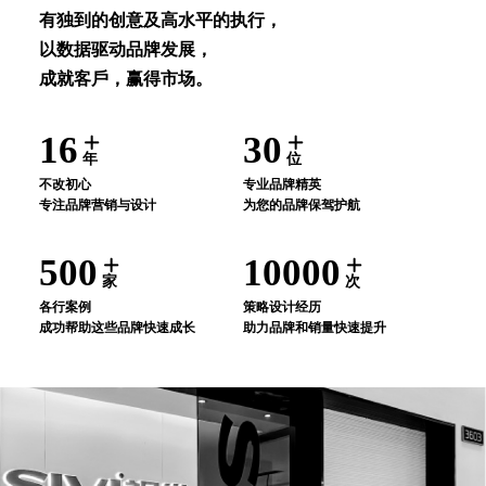
有独到的创意及⾼⽔平的执⾏，
以数据驱动品牌发展，
成就客⼾，赢得市场。
16
30
年
位
不改初⼼
专业品牌精英
专注品牌营销与设计
为您的品牌保驾护航
500
10000
家
次
各⾏案例
策略设计经历
成功帮助这些品牌快速成⻓
助⼒品牌和销量快速提升