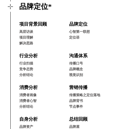
品牌定位*
项⽬背景回顾
品牌定位
⾼层访谈
⼼智第⼀联想
项⽬理解
定位语
解决思路
⾏业分析
沟通体系
⾏业扫描
传播⼝号
竞争态势
品牌概念
分析结论
视觉识别
消费分析
营销传播
消费者画像
传播策略之定位落地
消费者⼼智
品牌背书
分析结论
节点事件
⾃⾝分析
总结回顾
品牌资产
品牌屋