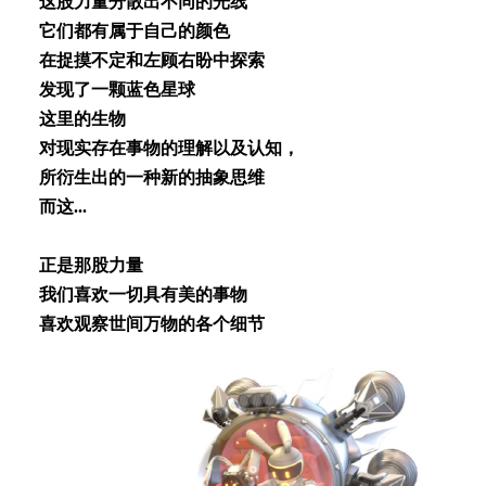
这股⼒量分散出不同的光线
它们都有属于⾃⼰的颜⾊
在捉摸不定和左顾右盼中探索
发现了⼀颗蓝⾊星球
这⾥的⽣物
对现实存在事物的理解以及认知，
所衍⽣出的⼀种新的抽象思维
⽽这...
正是那股⼒量
我们喜欢⼀切具有美的事物
喜欢观察世间万物的各个细节