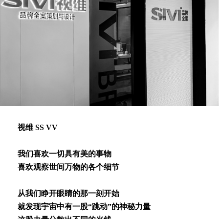
视维 SS VV
我们喜欢⼀切具有美的事物
喜欢观察世间万物的各个细节
从我们睁开眼睛的那⼀刻开始
就发现宇宙中有⼀股“跳动”的神秘⼒量