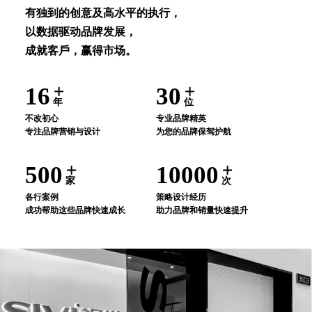
有独到的创意及⾼⽔平的执⾏，
以数据驱动品牌发展，
成就客⼾，赢得市场。
16
30
年
位
不改初⼼
专业品牌精英
专注品牌营销与设计
为您的品牌保驾护航
500
10000
家
次
各⾏案例
策略设计经历
成功帮助这些品牌快速成⻓
助⼒品牌和销量快速提升