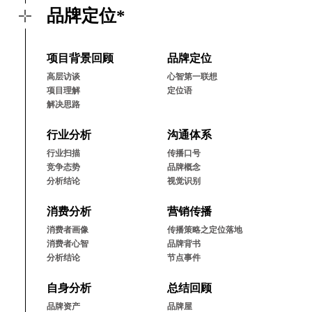
品牌定位*
项⽬背景回顾
品牌定位
⾼层访谈
⼼智第⼀联想
项⽬理解
定位语
解决思路
⾏业分析
沟通体系
⾏业扫描
传播⼝号
竞争态势
品牌概念
分析结论
视觉识别
消费分析
营销传播
消费者画像
传播策略之定位落地
消费者⼼智
品牌背书
分析结论
节点事件
⾃⾝分析
总结回顾
品牌资产
品牌屋