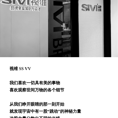
视维 SS VV
我们喜欢⼀切具有美的事物
喜欢观察世间万物的各个细节
从我们睁开眼睛的那⼀刻开始
就发现宇宙中有⼀股“跳动”的神秘⼒量