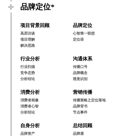
品牌定位*
项⽬背景回顾
品牌定位
⾼层访谈
⼼智第⼀联想
项⽬理解
定位语
解决思路
⾏业分析
沟通体系
⾏业扫描
传播⼝号
竞争态势
品牌概念
分析结论
视觉识别
消费分析
营销传播
消费者画像
传播策略之定位落地
消费者⼼智
品牌背书
分析结论
节点事件
⾃⾝分析
总结回顾
品牌资产
品牌屋