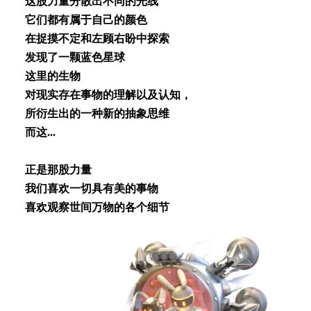
这股⼒量分散出不同的光线
它们都有属于⾃⼰的颜⾊
在捉摸不定和左顾右盼中探索
发现了⼀颗蓝⾊星球
这⾥的⽣物
对现实存在事物的理解以及认知，
所衍⽣出的⼀种新的抽象思维
⽽这...
正是那股⼒量
我们喜欢⼀切具有美的事物
喜欢观察世间万物的各个细节