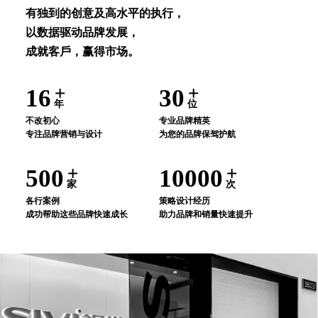
有独到的创意及⾼⽔平的执⾏，
以数据驱动品牌发展，
成就客⼾，赢得市场。
16
30
年
位
不改初⼼
专业品牌精英
专注品牌营销与设计
为您的品牌保驾护航
500
10000
家
次
各⾏案例
策略设计经历
成功帮助这些品牌快速成⻓
助⼒品牌和销量快速提升