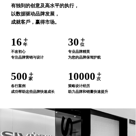
有独到的创意及⾼⽔平的执⾏，
以数据驱动品牌发展，
成就客⼾，赢得市场。
16
30
年
位
不改初⼼
专业品牌精英
专注品牌营销与设计
为您的品牌保驾护航
500
10000
家
次
各⾏案例
策略设计经历
成功帮助这些品牌快速成⻓
助⼒品牌和销量快速提升