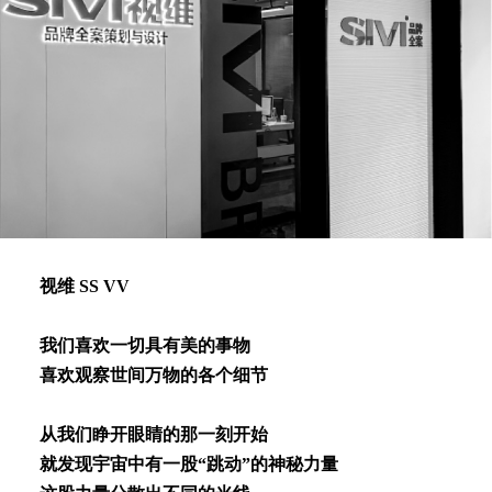
视维 SS VV
我们喜欢⼀切具有美的事物
喜欢观察世间万物的各个细节
从我们睁开眼睛的那⼀刻开始
就发现宇宙中有⼀股“跳动”的神秘⼒量