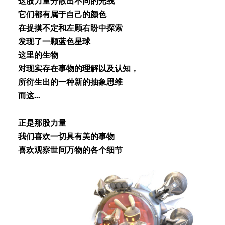
这股⼒量分散出不同的光线
它们都有属于⾃⼰的颜⾊
在捉摸不定和左顾右盼中探索
发现了⼀颗蓝⾊星球
这⾥的⽣物
对现实存在事物的理解以及认知，
所衍⽣出的⼀种新的抽象思维
⽽这...
正是那股⼒量
我们喜欢⼀切具有美的事物
喜欢观察世间万物的各个细节