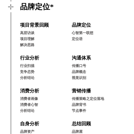
品牌定位*
项⽬背景回顾
品牌定位
⾼层访谈
⼼智第⼀联想
项⽬理解
定位语
解决思路
⾏业分析
沟通体系
⾏业扫描
传播⼝号
竞争态势
品牌概念
分析结论
视觉识别
消费分析
营销传播
消费者画像
传播策略之定位落地
消费者⼼智
品牌背书
分析结论
节点事件
⾃⾝分析
总结回顾
品牌资产
品牌屋