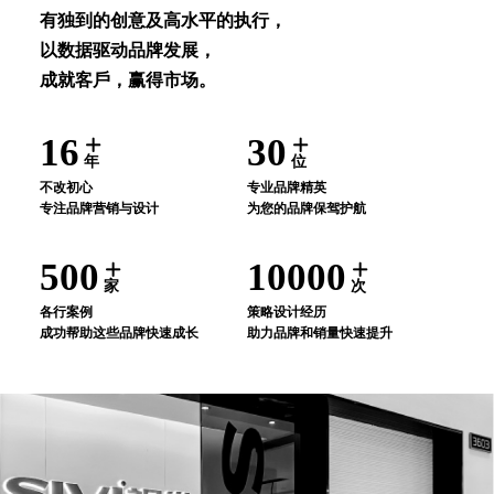
有独到的创意及⾼⽔平的执⾏，
以数据驱动品牌发展，
成就客⼾，赢得市场。
16
30
年
位
不改初⼼
专业品牌精英
专注品牌营销与设计
为您的品牌保驾护航
500
10000
家
次
各⾏案例
策略设计经历
成功帮助这些品牌快速成⻓
助⼒品牌和销量快速提升