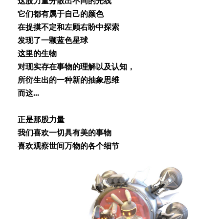
这股⼒量分散出不同的光线
它们都有属于⾃⼰的颜⾊
在捉摸不定和左顾右盼中探索
发现了⼀颗蓝⾊星球
这⾥的⽣物
对现实存在事物的理解以及认知，
所衍⽣出的⼀种新的抽象思维
⽽这...
正是那股⼒量
我们喜欢⼀切具有美的事物
喜欢观察世间万物的各个细节