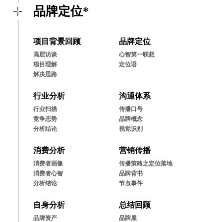
品牌定位*
项⽬背景回顾
品牌定位
⾼层访谈
⼼智第⼀联想
项⽬理解
定位语
解决思路
⾏业分析
沟通体系
⾏业扫描
传播⼝号
竞争态势
品牌概念
分析结论
视觉识别
消费分析
营销传播
消费者画像
传播策略之定位落地
消费者⼼智
品牌背书
分析结论
节点事件
⾃⾝分析
总结回顾
品牌资产
品牌屋