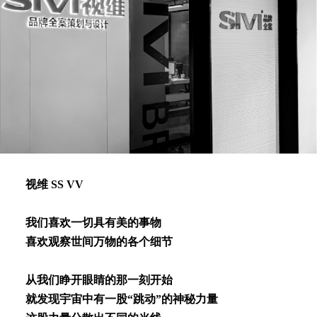
视维 SS VV
我们喜欢⼀切具有美的事物
喜欢观察世间万物的各个细节
从我们睁开眼睛的那⼀刻开始
就发现宇宙中有⼀股“跳动”的神秘⼒量