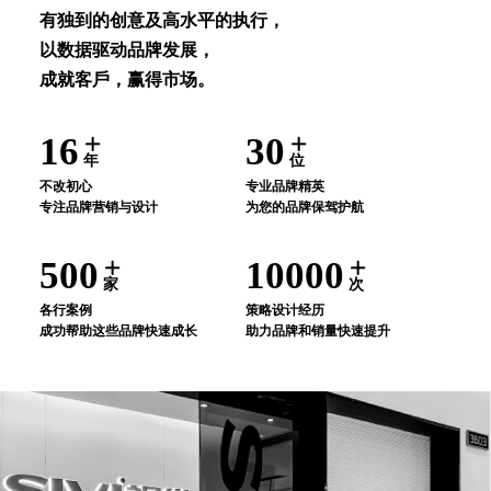
有独到的创意及⾼⽔平的执⾏，
以数据驱动品牌发展，
成就客⼾，赢得市场。
16
30
年
位
不改初⼼
专业品牌精英
专注品牌营销与设计
为您的品牌保驾护航
500
10000
家
次
各⾏案例
策略设计经历
成功帮助这些品牌快速成⻓
助⼒品牌和销量快速提升