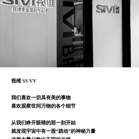
视维 SS VV
我们喜欢⼀切具有美的事物
喜欢观察世间万物的各个细节
从我们睁开眼睛的那⼀刻开始
就发现宇宙中有⼀股“跳动”的神秘⼒量