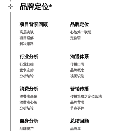
品牌定位*
项⽬背景回顾
品牌定位
⾼层访谈
⼼智第⼀联想
项⽬理解
定位语
解决思路
⾏业分析
沟通体系
⾏业扫描
传播⼝号
竞争态势
品牌概念
分析结论
视觉识别
消费分析
营销传播
消费者画像
传播策略之定位落地
消费者⼼智
品牌背书
分析结论
节点事件
⾃⾝分析
总结回顾
品牌资产
品牌屋