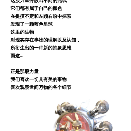
这股⼒量分散出不同的光线
它们都有属于⾃⼰的颜⾊
在捉摸不定和左顾右盼中探索
发现了⼀颗蓝⾊星球
这⾥的⽣物
对现实存在事物的理解以及认知，
所衍⽣出的⼀种新的抽象思维
⽽这...
正是那股⼒量
我们喜欢⼀切具有美的事物
喜欢观察世间万物的各个细节