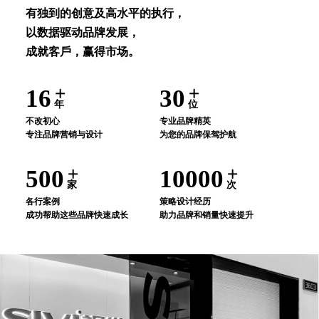
有独到的创意及⾼⽔平的执⾏，
以数据驱动品牌发展，
成就客⼾，赢得市场。
16
30
年
位
不改初⼼
专业品牌精英
专注品牌营销与设计
为您的品牌保驾护航
500
10000
家
次
各⾏案例
策略设计经历
成功帮助这些品牌快速成⻓
助⼒品牌和销量快速提升