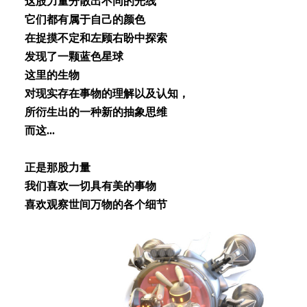
这股⼒量分散出不同的光线
它们都有属于⾃⼰的颜⾊
在捉摸不定和左顾右盼中探索
发现了⼀颗蓝⾊星球
这⾥的⽣物
对现实存在事物的理解以及认知，
所衍⽣出的⼀种新的抽象思维
⽽这...
正是那股⼒量
我们喜欢⼀切具有美的事物
喜欢观察世间万物的各个细节