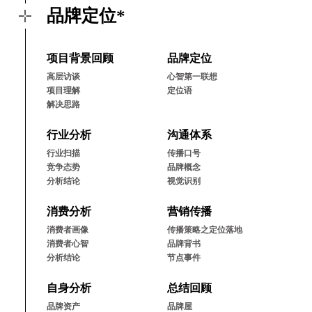
品牌定位*
项⽬背景回顾
品牌定位
⾼层访谈
⼼智第⼀联想
项⽬理解
定位语
解决思路
⾏业分析
沟通体系
⾏业扫描
传播⼝号
竞争态势
品牌概念
分析结论
视觉识别
消费分析
营销传播
消费者画像
传播策略之定位落地
消费者⼼智
品牌背书
分析结论
节点事件
⾃⾝分析
总结回顾
品牌资产
品牌屋