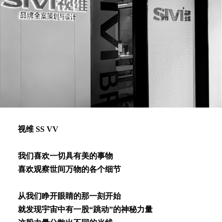
视维 SS VV
我们喜欢⼀切具有美的事物
喜欢观察世间万物的各个细节
从我们睁开眼睛的那⼀刻开始
就发现宇宙中有⼀股“跳动”的神秘⼒量