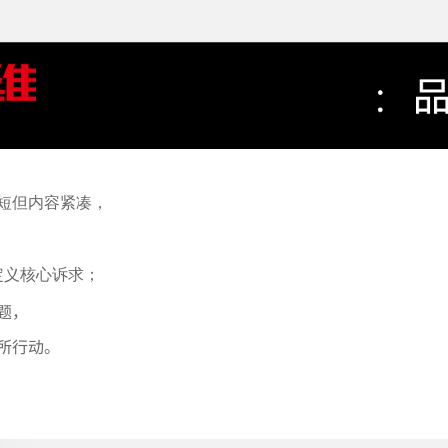
短但内容紧凑，
定义核心诉求；
题，
所行动。