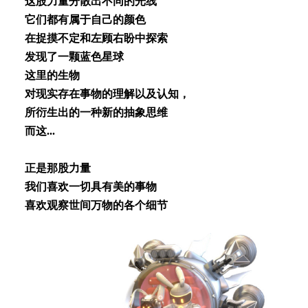
这股⼒量分散出不同的光线
它们都有属于⾃⼰的颜⾊
在捉摸不定和左顾右盼中探索
发现了⼀颗蓝⾊星球
这⾥的⽣物
对现实存在事物的理解以及认知，
所衍⽣出的⼀种新的抽象思维
⽽这...
正是那股⼒量
我们喜欢⼀切具有美的事物
喜欢观察世间万物的各个细节