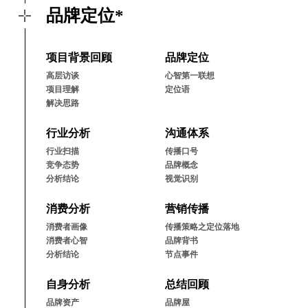
品牌定位*
项⽬背景回顾
品牌定位
⾼层访谈
⼼智第⼀联想
项⽬理解
定位语
解决思路
⾏业分析
沟通体系
⾏业扫描
传播⼝号
竞争态势
品牌概念
分析结论
视觉识别
消费分析
营销传播
消费者画像
传播策略之定位落地
消费者⼼智
品牌背书
分析结论
节点事件
⾃⾝分析
总结回顾
品牌资产
品牌屋