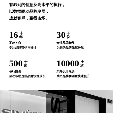
有独到的创意及⾼⽔平的执⾏，
以数据驱动品牌发展，
成就客⼾，赢得市场。
16
30
年
位
不改初⼼
专业品牌精英
专注品牌营销与设计
为您的品牌保驾护航
500
10000
家
次
各⾏案例
策略设计经历
成功帮助这些品牌快速成⻓
助⼒品牌和销量快速提升