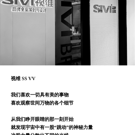
视维 SS VV
我们喜欢⼀切具有美的事物
喜欢观察世间万物的各个细节
从我们睁开眼睛的那⼀刻开始
就发现宇宙中有⼀股“跳动”的神秘⼒量